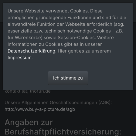
Unsere Webseite verwendet Cookies. Diese
ermöglichen grundlegende Funktionen und sind für die
einwandfreie Funktion der Webseite erforderlich (sog.
essenzielle bzw. technisch notwendige Cookies - z.B.
Impressum
für Warenkörbe) sowie Session-Cookies. Weitere
Informationen zu Cookies gibt es in unserer
Maike Thorun
Datenschutzerklärung
. Hier geht es zu unserem
Aegidienberger Str. 33 • 53604 Bad Honnef -
Impressum
.
Aegidienberg • Deutschland
T: +49 2224 989992 (abends)
WhatsApp:
https://wa.me/492224989992
(Link geht ggf.
Ich stimme zu
nur bei Aufruf von einem Handy)
kontakt (at) thorun.de
Unsere Allgemeinen Geschäftsbedinungen (AGB):
http://www.buy-a-picture.de/agb
Angaben zur
Berufshaftpflichtversicherung: