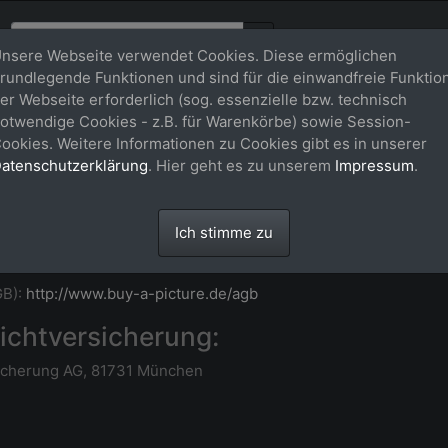
nsere Webseite verwendet Cookies. Diese ermöglichen
rundlegende Funktionen und sind für die einwandfreie Funktio
er Webseite erforderlich (sog. essenzielle bzw. technisch
otwendige Cookies - z.B. für Warenkörbe) sowie Session-
ookies. Weitere Informationen zu Cookies gibt es in unserer
atenschutzerklärung
. Hier geht es zu unserem
Impressum
.
 Aegidienberg • Deutschland
Ich stimme zu
 geht ggf. nur bei Aufruf von einem Handy)
GB):
http://www.buy-a-picture.de/agb
ichtversicherung:
sicherung AG, 81731 München