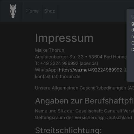
Home
Shop
U
g
d
Impressum
n
C
D
Maike Thorun
Aegidienberger Str. 33 • 53604 Bad Honnef -
T: +49 2224 989992 (abends)
WhatsApp:
https://wa.me/492224989992
(Link
kontakt (at) thorun.de
Unsere Allgemeinen Geschäftsbedinungen (A
Angaben zur Berufshaftpfl
Name und Sitz der Gesellschaft: Generali Ver
Geltungsraum der Versicherung: Deutschland
Streitschlichtung: