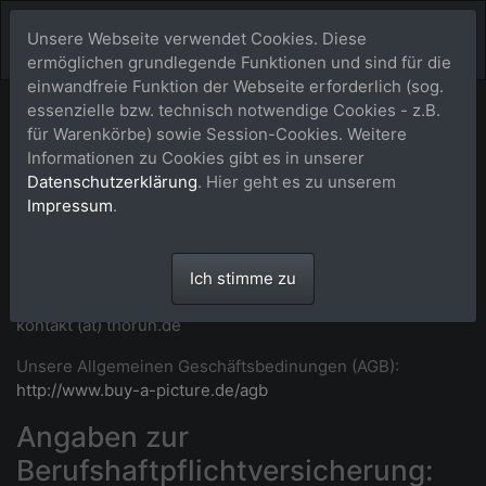
Unsere Webseite verwendet Cookies. Diese
ermöglichen grundlegende Funktionen und sind für die
einwandfreie Funktion der Webseite erforderlich (sog.
essenzielle bzw. technisch notwendige Cookies - z.B.
Impressum
für Warenkörbe) sowie Session-Cookies. Weitere
Informationen zu Cookies gibt es in unserer
Maike Thorun
Datenschutzerklärung
. Hier geht es zu unserem
Aegidienberger Str. 33 • 53604 Bad Honnef -
Impressum
.
Aegidienberg • Deutschland
T: +49 2224 989992 (abends)
WhatsApp:
https://wa.me/492224989992
(Link geht ggf.
Ich stimme zu
nur bei Aufruf von einem Handy)
kontakt (at) thorun.de
Unsere Allgemeinen Geschäftsbedinungen (AGB):
http://www.buy-a-picture.de/agb
Angaben zur
Berufshaftpflichtversicherung: