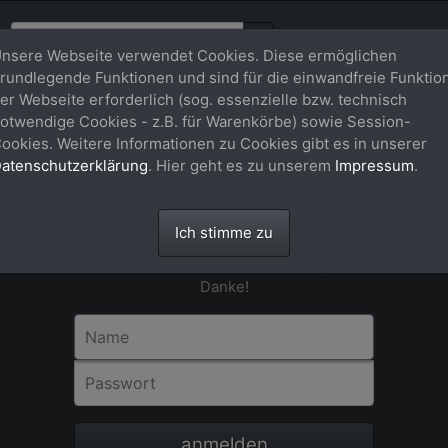
nsere Webseite verwendet Cookies. Diese ermöglichen
rundlegende Funktionen und sind für die einwandfreie Funktio
er Webseite erforderlich (sog. essenzielle bzw. technisch
otwendige Cookies - z.B. für Warenkörbe) sowie Session-
Anmeldung
ookies. Weitere Informationen zu Cookies gibt es in unserer
atenschutzerklärung
. Hier geht es zu unserem
Impressum
.
Für eine Bestellung in unserem Shop ist
eine Registrierung bzw. Anmeldung nicht
erforderlich. Bitte als Gast-User einfach
Ich stimme zu
dem Check-out-Vorgang über dem
Warenkorb Schritt für Schritt folgen.
Danke!
Name
Passwort
anmelden