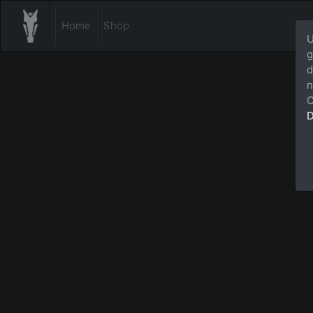
Home
Shop
U
g
d
n
C
D