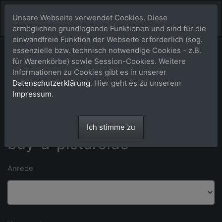
Unsere Webseite verwendet Cookies. Diese
ermöglichen grundlegende Funktionen und sind für die
einwandfreie Funktion der Webseite erforderlich (sog.
essenzielle bzw. technisch notwendige Cookies - z.B.
Bitte Kontaktdaten eintragen und auf [absenden] klicken.
für Warenkörbe) sowie Session-Cookies. Weitere
Informationen zu Cookies gibt es in unserer
Datenschutzerklärung
. Hier geht es zu unserem
*) Felder mit einem Stern dürfen nicht leer bleiben. **) Wir bitten um
Impressum
.
Verständnis dafür, dass wir ausschließlich an Kunden in Deutschland
liefern können.
Anfrage an das Team von
Ich stimme zu
buy-a-picture.de
Anrede