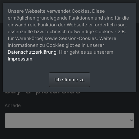
Unsere Webseite verwendet Cookies. Diese
ermöglichen grundlegende Funktionen und sind für die
einwandfreie Funktion der Webseite erforderlich (sog.
essenzielle bzw. technisch notwendige Cookies - z.B.
Bitte Kontaktdaten eintragen und auf [absenden] klicken.
für Warenkörbe) sowie Session-Cookies. Weitere
Informationen zu Cookies gibt es in unserer
Datenschutzerklärung
. Hier geht es zu unserem
*) Felder mit einem Stern dürfen nicht leer bleiben. **) Wir bitten um
Impressum
.
Verständnis dafür, dass wir ausschließlich an Kunden in Deutschland
liefern können.
Anfrage an das Team von
Ich stimme zu
buy-a-picture.de
Anrede