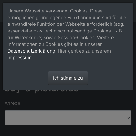
Unsere Webseite verwendet Cookies. Diese
ermöglichen grundlegende Funktionen und sind für die
einwandfreie Funktion der Webseite erforderlich (sog.
essenzielle bzw. technisch notwendige Cookies - z.B.
Bitte Kontaktdaten eintragen und auf [absenden] klicken.
für Warenkörbe) sowie Session-Cookies. Weitere
Informationen zu Cookies gibt es in unserer
Datenschutzerklärung
. Hier geht es zu unserem
*) Felder mit einem Stern dürfen nicht leer bleiben. **) Wir bitten um
Impressum
.
Verständnis dafür, dass wir ausschließlich an Kunden in Deutschland
liefern können.
Anfrage an das Team von
Ich stimme zu
buy-a-picture.de
Anrede