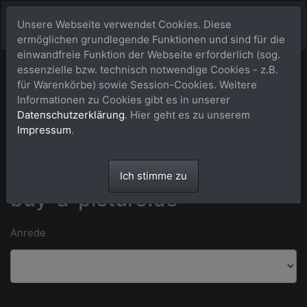
Unsere Webseite verwendet Cookies. Diese
ermöglichen grundlegende Funktionen und sind für die
einwandfreie Funktion der Webseite erforderlich (sog.
essenzielle bzw. technisch notwendige Cookies - z.B.
Bitte Kontaktdaten eintragen und auf [absenden] klicken.
für Warenkörbe) sowie Session-Cookies. Weitere
Informationen zu Cookies gibt es in unserer
Datenschutzerklärung
. Hier geht es zu unserem
*) Felder mit einem Stern dürfen nicht leer bleiben. **) Wir bitten um
Impressum
.
Verständnis dafür, dass wir ausschließlich an Kunden in Deutschland
liefern können.
Anfrage an das Team von
Ich stimme zu
buy-a-picture.de
Anrede