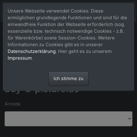
Unsere Webseite verwendet Cookies. Diese
ermöglichen grundlegende Funktionen und sind für die
einwandfreie Funktion der Webseite erforderlich (sog.
essenzielle bzw. technisch notwendige Cookies - z.B.
Bitte Kontaktdaten eintragen und auf [absenden] klicken.
für Warenkörbe) sowie Session-Cookies. Weitere
Informationen zu Cookies gibt es in unserer
Datenschutzerklärung
. Hier geht es zu unserem
*) Felder mit einem Stern dürfen nicht leer bleiben. **) Wir bitten um
Impressum
.
Verständnis dafür, dass wir ausschließlich an Kunden in Deutschland
liefern können.
Anfrage an das Team von
Ich stimme zu
buy-a-picture.de
Anrede