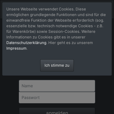
Unsere Webseite verwendet Cookies. Diese
ermöglichen grundlegende Funktionen und sind für die
einwandfreie Funktion der Webseite erforderlich (sog.
essenzielle bzw. technisch notwendige Cookies - z.B.
für Warenkörbe) sowie Session-Cookies. Weitere
Anmeldung
Informationen zu Cookies gibt es in unserer
Datenschutzerklärung
. Hier geht es zu unserem
Für eine Bestellung in unserem Shop ist
Impressum
.
eine Registrierung bzw. Anmeldung nicht
erforderlich. Bitte als Gast-User einfach
dem Check-out-Vorgang über dem
Ich stimme zu
Warenkorb Schritt für Schritt folgen.
Danke!
Name
Passwort
anmelden