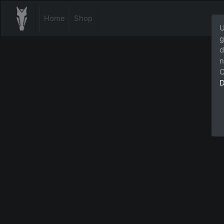
Home
Shop
U
g
d
n
C
D