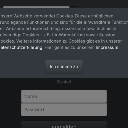
nsere Webseite verwendet Cookies. Diese ermöglichen
rundlegende Funktionen und sind für die einwandfreie Funktio
er Webseite erforderlich (sog. essenzielle bzw. technisch
otwendige Cookies - z.B. für Warenkörbe) sowie Session-
Anmeldung
ookies. Weitere Informationen zu Cookies gibt es in unserer
atenschutzerklärung
. Hier geht es zu unserem
Impressum
.
Für eine Bestellung in unserem Shop ist
eine Registrierung bzw. Anmeldung nicht
erforderlich. Bitte als Gast-User einfach
Ich stimme zu
dem Check-out-Vorgang über dem
Warenkorb Schritt für Schritt folgen.
Danke!
Name
Passwort
anmelden