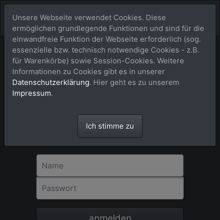
Unsere Webseite verwendet Cookies. Diese
ermöglichen grundlegende Funktionen und sind für die
einwandfreie Funktion der Webseite erforderlich (sog.
essenzielle bzw. technisch notwendige Cookies - z.B.
für Warenkörbe) sowie Session-Cookies. Weitere
Anmeldung
Informationen zu Cookies gibt es in unserer
Datenschutzerklärung
. Hier geht es zu unserem
Für eine Bestellung in unserem Shop ist
Impressum
.
eine Registrierung bzw. Anmeldung nicht
erforderlich. Bitte als Gast-User einfach
dem Check-out-Vorgang über dem
Ich stimme zu
Warenkorb Schritt für Schritt folgen.
Danke!
Name
Passwort
anmelden