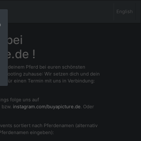
English
n
 bei
re.de !
 und deinem Pferd bei euren schönsten
m Shooting zuhause
: Wir setzen dich und dein
ne für einen Termin mit uns in Verbindung:
ings folge uns auf
e
bzw.
instagram.com/buyapicture.de
. Oder
Events sortiert nach Pferdenamen (alternativ
 Pferdenamen eingeben):