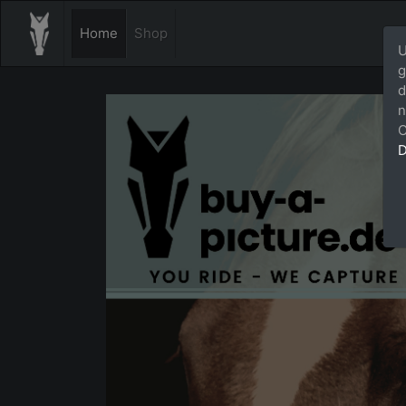
Home
Shop
U
g
d
n
C
D