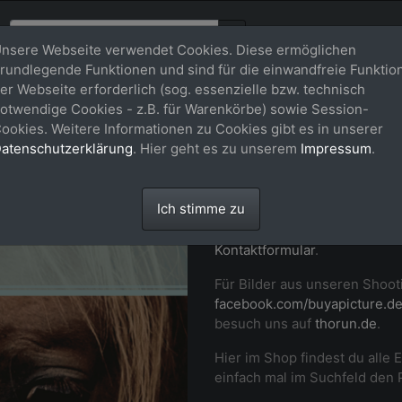
nsere Webseite verwendet Cookies. Diese ermöglichen
rundlegende Funktionen und sind für die einwandfreie Funktio
er Webseite erforderlich (sog. essenzielle bzw. technisch
Willkommen
otwendige Cookies - z.B. für Warenkörbe) sowie Session-
ookies. Weitere Informationen zu Cookies gibt es in unserer
buy-a-pictu
atenschutzerklärung
. Hier geht es zu unserem
Impressum
.
Professionelle Fotos von dir
Ich stimme zu
Momenten auf Turnier und i
Pferd in Szene. Setz dich ger
Kontaktformular
.
Für Bilder aus unseren Shoot
facebook.com/buyapicture.d
besuch uns auf
thorun.de
.
Hier im Shop findest du alle 
einfach mal im Suchfeld den