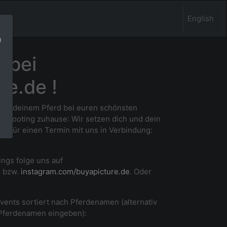
English
n
 bei
re.de !
 und deinem Pferd bei euren schönsten
m Shooting zuhause
: Wir setzen dich und dein
ne für einen Termin mit uns in Verbindung:
ings folge uns auf
e
bzw.
instagram.com/buyapicture.de
. Oder
Events sortiert nach Pferdenamen (alternativ
 Pferdenamen eingeben):