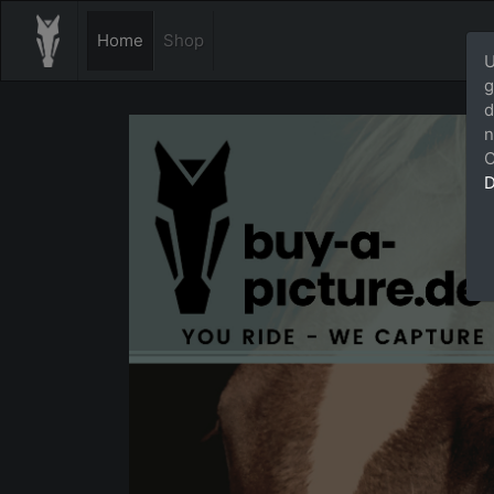
Home
Shop
U
g
d
n
C
D