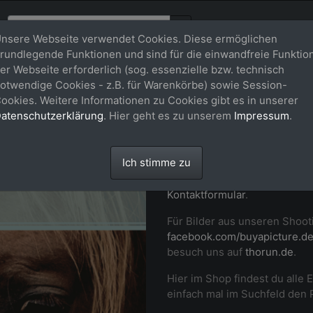
nsere Webseite verwendet Cookies. Diese ermöglichen
rundlegende Funktionen und sind für die einwandfreie Funktio
er Webseite erforderlich (sog. essenzielle bzw. technisch
Willkommen
otwendige Cookies - z.B. für Warenkörbe) sowie Session-
ookies. Weitere Informationen zu Cookies gibt es in unserer
buy-a-pictu
atenschutzerklärung
. Hier geht es zu unserem
Impressum
.
Professionelle Fotos von dir
Ich stimme zu
Momenten auf Turnier und i
Pferd in Szene. Setz dich ger
Kontaktformular
.
Für Bilder aus unseren Shoot
facebook.com/buyapicture.d
besuch uns auf
thorun.de
.
Hier im Shop findest du alle 
einfach mal im Suchfeld den