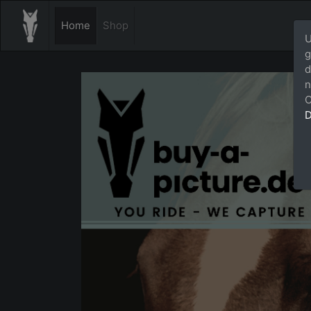
Home
Shop
U
g
d
n
C
D