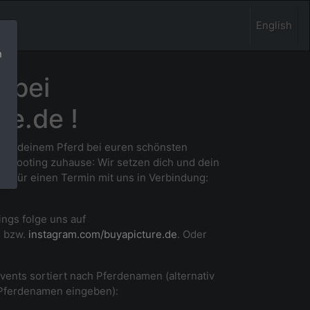
English
n
 bei
re.de !
 und deinem Pferd bei euren schönsten
m Shooting zuhause
: Wir setzen dich und dein
ne für einen Termin mit uns in Verbindung:
ings folge uns auf
e
bzw.
instagram.com/buyapicture.de
. Oder
Events sortiert nach Pferdenamen (alternativ
 Pferdenamen eingeben):