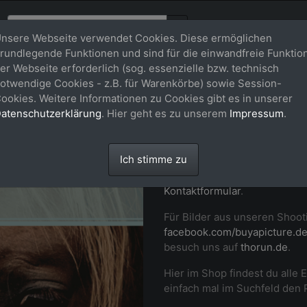
nsere Webseite verwendet Cookies. Diese ermöglichen
rundlegende Funktionen und sind für die einwandfreie Funktio
er Webseite erforderlich (sog. essenzielle bzw. technisch
Willkommen
otwendige Cookies - z.B. für Warenkörbe) sowie Session-
ookies. Weitere Informationen zu Cookies gibt es in unserer
buy-a-pictu
atenschutzerklärung
. Hier geht es zu unserem
Impressum
.
Professionelle Fotos von dir
Ich stimme zu
Momenten auf Turnier und i
Pferd in Szene. Setz dich ger
Kontaktformular
.
Für Bilder aus unseren Shoot
facebook.com/buyapicture.d
besuch uns auf
thorun.de
.
Hier im Shop findest du alle 
einfach mal im Suchfeld den