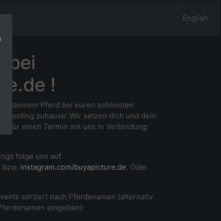
English
n
 bei
re.de !
 und deinem Pferd bei euren schönsten
m Shooting zuhause
: Wir setzen dich und dein
ne für einen Termin mit uns in Verbindung:
ings folge uns auf
e
bzw.
instagram.com/buyapicture.de
. Oder
Events sortiert nach Pferdenamen (alternativ
 Pferdenamen eingeben):