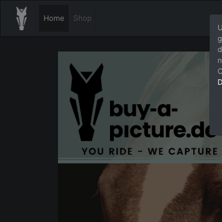
Home
Shop
U
g
d
n
C
D