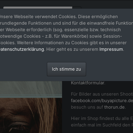
nsere Webseite verwendet Cookies. Diese ermöglichen
rundlegende Funktionen und sind für die einwandfreie Funktio
er Webseite erforderlich (sog. essenzielle bzw. technisch
Willkommen
otwendige Cookies - z.B. für Warenkörbe) sowie Session-
ookies. Weitere Informationen zu Cookies gibt es in unserer
buy-a-pictu
atenschutzerklärung
. Hier geht es zu unserem
Impressum
.
Professionelle Fotos von dir
Ich stimme zu
Momenten auf Turnier und i
Pferd in Szene. Setz dich ger
Kontaktformular
.
Für Bilder aus unseren Shoot
facebook.com/buyapicture.d
besuch uns auf
thorun.de
.
Hier im Shop findest du alle 
einfach mal im Suchfeld den