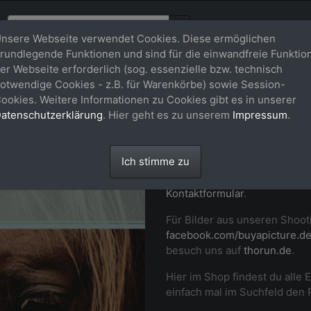
nsere Webseite verwendet Cookies. Diese ermöglichen
rundlegende Funktionen und sind für die einwandfreie Funktio
er Webseite erforderlich (sog. essenzielle bzw. technisch
Willkommen
otwendige Cookies - z.B. für Warenkörbe) sowie Session-
ookies. Weitere Informationen zu Cookies gibt es in unserer
buy-a-pictu
atenschutzerklärung
. Hier geht es zu unserem
Impressum
.
Professionelle Fotos von dir
Ich stimme zu
Momenten auf Turnier und i
Pferd in Szene. Setz dich ger
Kontaktformular
.
Für Bilder aus unseren Shoot
facebook.com/buyapicture.d
besuch uns auf
thorun.de
.
Hier im Shop findest du alle 
einfach mal im Suchfeld den