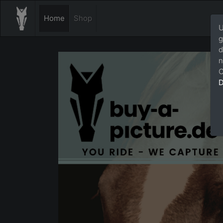
Home
Shop
U
g
d
n
C
D