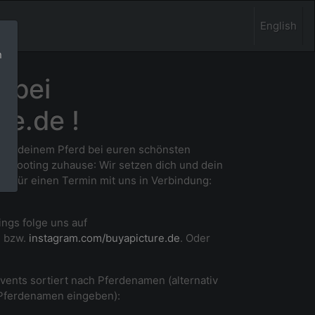
English
n
 bei
re.de !
 und deinem Pferd bei euren schönsten
m Shooting zuhause
: Wir setzen dich und dein
ne für einen Termin mit uns in Verbindung:
ings folge uns auf
e
bzw.
instagram.com/buyapicture.de
. Oder
Events sortiert nach Pferdenamen (alternativ
 Pferdenamen eingeben):