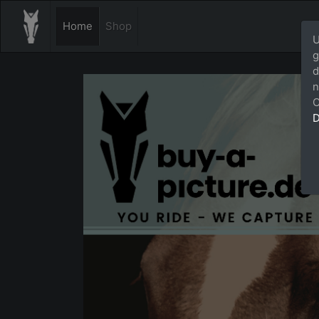
Home
Shop
U
g
d
n
C
D