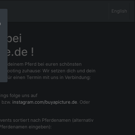
English
n
 bei
re.de !
 und deinem Pferd bei euren schönsten
m Shooting zuhause
: Wir setzen dich und dein
ne für einen Termin mit uns in Verbindung:
ings folge uns auf
e
bzw.
instagram.com/buyapicture.de
. Oder
Events sortiert nach Pferdenamen (alternativ
 Pferdenamen eingeben):