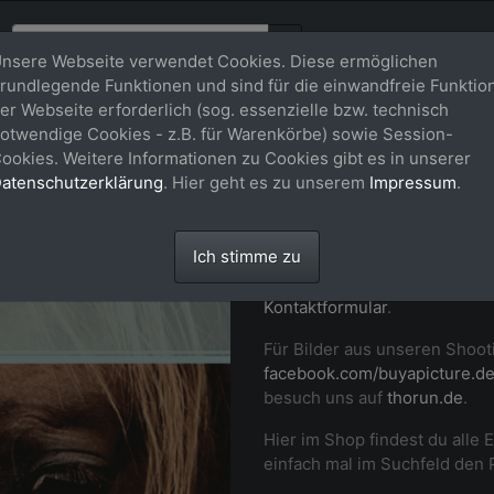
nsere Webseite verwendet Cookies. Diese ermöglichen
rundlegende Funktionen und sind für die einwandfreie Funktio
er Webseite erforderlich (sog. essenzielle bzw. technisch
Willkommen
otwendige Cookies - z.B. für Warenkörbe) sowie Session-
ookies. Weitere Informationen zu Cookies gibt es in unserer
buy-a-pictu
atenschutzerklärung
. Hier geht es zu unserem
Impressum
.
Professionelle Fotos von dir
Ich stimme zu
Momenten auf Turnier und i
Pferd in Szene. Setz dich ger
Kontaktformular
.
Für Bilder aus unseren Shoot
facebook.com/buyapicture.d
besuch uns auf
thorun.de
.
Hier im Shop findest du alle 
einfach mal im Suchfeld den