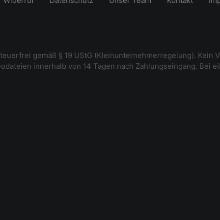
Widerruf
Datenschutz
Unser Team
Kontakt
Im
steuerfrei gemäß § 19 UStG (Kleinunternehmerregelung). Kein V
deodateien innerhalb von 14 Tagen nach Zahlungseingang. Bei e