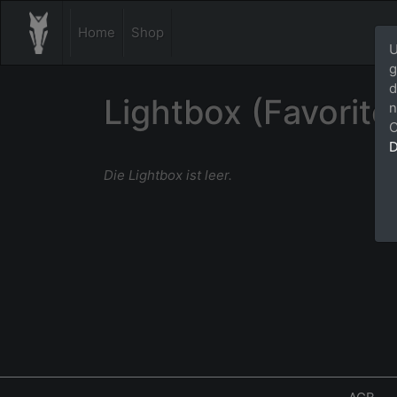
Home
Shop
U
g
d
Lightbox (Favorite
n
C
D
Die Lightbox ist leer.