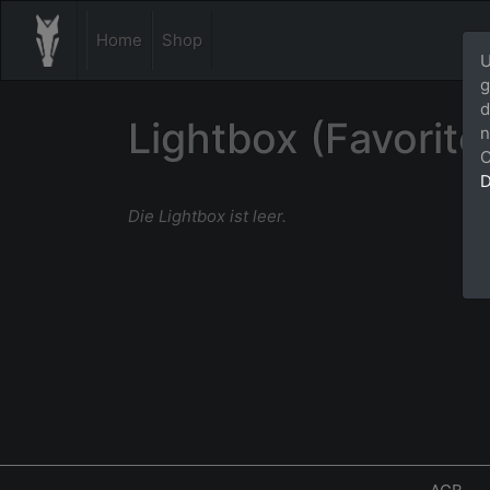
Home
Shop
U
g
d
Lightbox (Favorite
n
C
D
Die Lightbox ist leer.