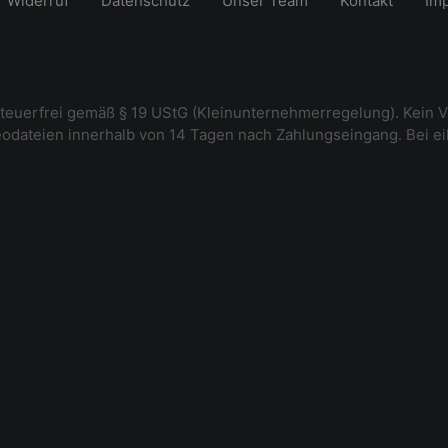
Widerruf
Datenschutz
Unser Team
Kontakt
Im
steuerfrei gemäß § 19 UStG (Kleinunternehmerregelung). Kein V
deodateien innerhalb von 14 Tagen nach Zahlungseingang. Bei e