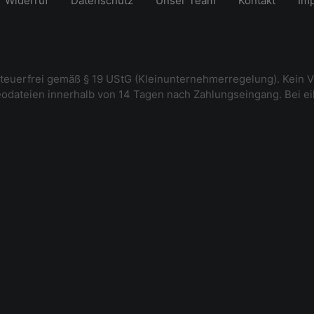
Widerruf
Datenschutz
Unser Team
Kontakt
Im
steuerfrei gemäß § 19 UStG (Kleinunternehmerregelung). Kein V
deodateien innerhalb von 14 Tagen nach Zahlungseingang. Bei e