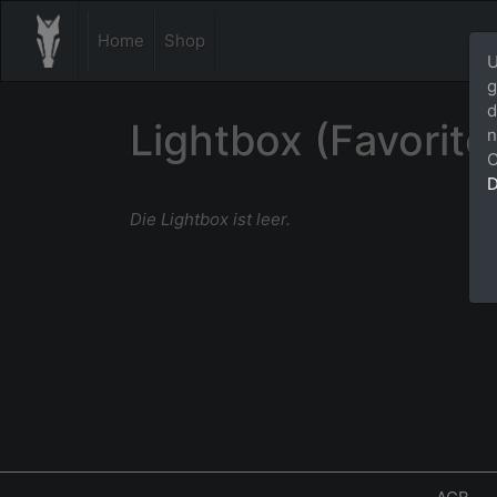
Home
Shop
U
g
d
Lightbox (Favorite
n
C
D
Die Lightbox ist leer.