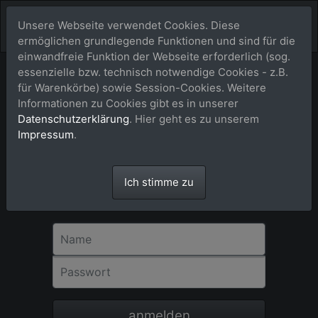
Unsere Webseite verwendet Cookies. Diese
ermöglichen grundlegende Funktionen und sind für die
einwandfreie Funktion der Webseite erforderlich (sog.
essenzielle bzw. technisch notwendige Cookies - z.B.
für Warenkörbe) sowie Session-Cookies. Weitere
Anmeldung
Informationen zu Cookies gibt es in unserer
Datenschutzerklärung
. Hier geht es zu unserem
Für eine Bestellung in unserem Shop ist
Impressum
.
eine Registrierung bzw. Anmeldung nicht
erforderlich. Bitte als Gast-User einfach
dem Check-out-Vorgang über dem
Ich stimme zu
Warenkorb Schritt für Schritt folgen.
Danke!
Name
Passwort
anmelden