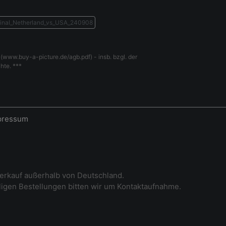
inal_Netherland_vs_USA_240908
(www.buy-a-picture.de/agb.pdf) - insb. bzgl. der
hte. ***
pressum
erkauf außerhalb von Deutschland.
iligen Bestellungen bitten wir um Kontaktaufnahme.