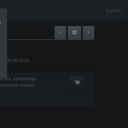
English
n
pg
08.-08.09.2024
e (für aufwändige
retusche hinaus)