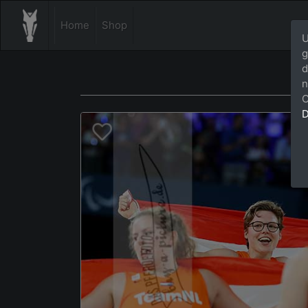
Home
Shop
U
g
d
n
C
D