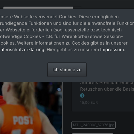
nsere Webseite verwendet Cookies. Diese ermöglichen
rundlegende Funktionen und sind für die einwandfreie Funktio
er Webseite erforderlich (sog. essenzielle bzw. technisch
otwendige Cookies - z.B. für Warenkörbe) sowie Session-
ookies. Weitere Informationen zu Cookies gibt es in unserer
atenschutzerklärung
. Hier geht es zu unserem
Impressum
.
Datei: MTH_240908_67376.j
Paralympic Games, Paris 28.
Ich stimme zu
Aufpreis Premiumretusch
Retuschen über die Basis
15,00
EUR
MTH_240908_67376.jpg