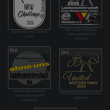
260719 EWU Westfalen
260614 EWU AQ-Turnier in
Landesmeisterschaft
Issum
Gütersloh
0
0
260809 EWU Rheinland
260830 United Western Vibes,
Landesmeisterschaft
Gütersloh
Langenfeld