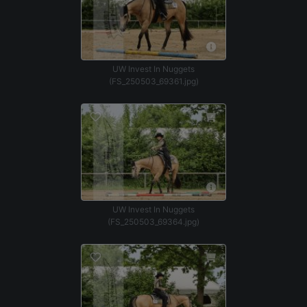
UW Invest In Nuggets
(FS_250503_69361.jpg)
UW Invest In Nuggets
(FS_250503_69364.jpg)