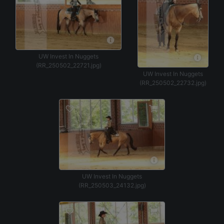
UW Invest In Nuggets
(RR_250502_22721.jpg)
UW Invest In Nuggets
(RR_250502_22732.jpg)
UW Invest In Nuggets
(RR_250503_24132.jpg)