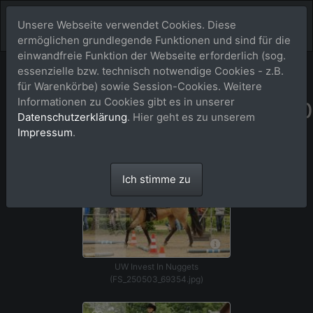
Unsere Webseite verwendet Cookies. Diese
ermöglichen grundlegende Funktionen und sind für die
einwandfreie Funktion der Webseite erforderlich (sog.
essenzielle bzw. technisch notwendige Cookies - z.B.
Menü aufkla
250504 EWU AQ/C in Seppenrade
für Warenkörbe) sowie Session-Cookies. Weitere
Informationen zu Cookies gibt es in unserer
UW_Invest_In_Nuggets_Nr020
Datenschutzerklärung
. Hier geht es zu unserem
Impressum
.
20 Bild(er)
Ich stimme zu
UW Invest In Nuggets
(FS_250503_69354.jpg)