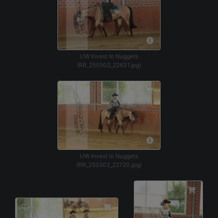
UW Invest In Nuggets
(RR_250502_22631.jpg)
UW Invest In Nuggets
(RR_250502_22720.jpg)