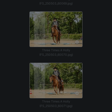
(FS_250503_60069.jpg)
Three Times A Holly
(FS_250503_60070.jpg)
Three Times A Holly
(FS_250503_60071.jpg)