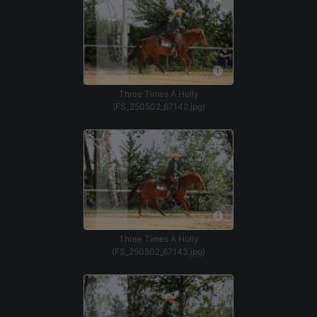
Three Times A Holly
(FS_250502_67142.jpg)
Three Times A Holly
(FS_250502_67143.jpg)