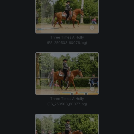
Three Times A Holly
(FS_250503_60076.jpg)
Three Times A Holly
(FS_250503_60077.jpg)