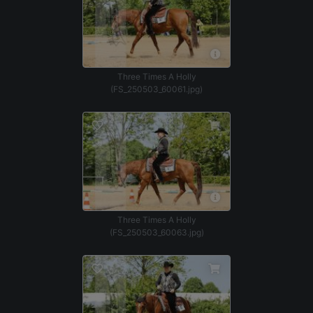
Three Times A Holly
(FS_250503_60061.jpg)
Three Times A Holly
(FS_250503_60063.jpg)