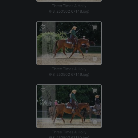
Three Times A Holly
(FS_250502_67148.jpg)
Three Times A Holly
(FS_250502_67149.jpg)
Three Times A Holly
(FS_250502_67150.jpg)