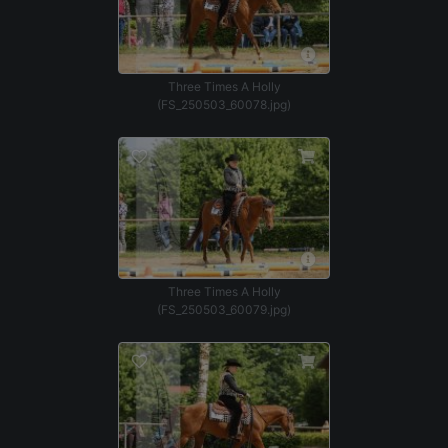
Three Times A Holly
(FS_250503_60078.jpg)
Three Times A Holly
(FS_250503_60079.jpg)