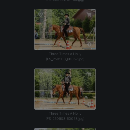
Three Times A Holly
(FS_250503_60057.jpg)
Three Times A Holly
(FS_250503_60058.jpg)