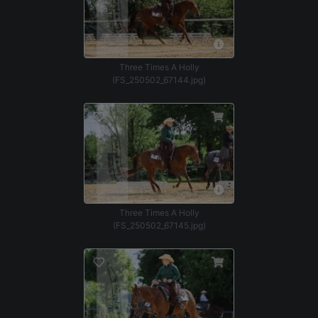
Three Times A Holly
(FS_250502_67144.jpg)
Three Times A Holly
(FS_250502_67145.jpg)