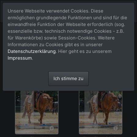
Unsere Webseite verwendet Cookies. Diese
ermöglichen grundlegende Funktionen und sind für die
einwandfreie Funktion der Webseite erforderlich (sog.
essenzielle bzw. technisch notwendige Cookies - z.B.
Menü aufkla
250504 EWU AQ/C in Seppenrade
für Warenkörbe) sowie Session-Cookies. Weitere
Informationen zu Cookies gibt es in unserer
Three_Times_A_Holly_Nr087
Datenschutzerklärung
. Hier geht es zu unserem
Impressum
.
35 Bild(er)
Ich stimme zu