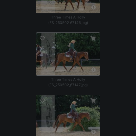
Three Times A Holly
(FS_250502_67146.jpg)
Three Times A Holly
(FS_250502_67147.jpg)