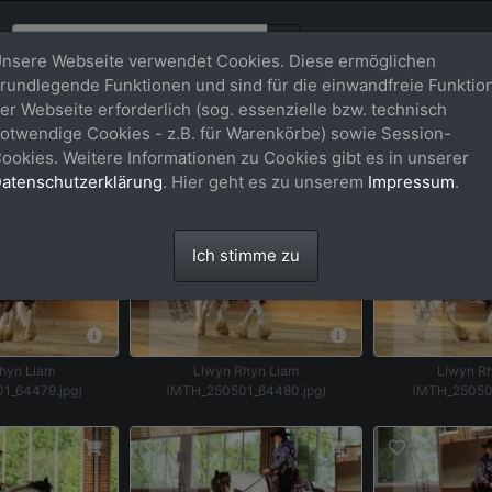
nsere Webseite verwendet Cookies. Diese ermöglichen
rundlegende Funktionen und sind für die einwandfreie Funktio
6
er Webseite erforderlich (sog. essenzielle bzw. technisch
otwendige Cookies - z.B. für Warenkörbe) sowie Session-
ookies. Weitere Informationen zu Cookies gibt es in unserer
atenschutzerklärung
. Hier geht es zu unserem
Impressum
.
Ich stimme zu
hyn Liam
Llwyn Rhyn Liam
Llwyn R
1_64479.jpg)
(MTH_250501_64480.jpg)
(MTH_250501