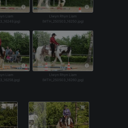
hyn Liam
Llwyn Rhyn Liam
_16249.jpg)
(MTH_250503_16250.jpg)
hyn Liam
Llwyn Rhyn Liam
_16258.jpg)
(MTH_250503_16260.jpg)