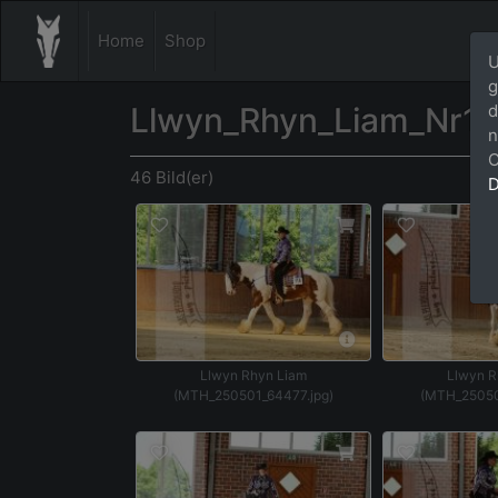
Home
Shop
U
g
Llwyn_Rhyn_Liam_Nr11
d
n
C
46 Bild(er)
D
Llwyn Rhyn Liam
Llwyn R
(MTH_250501_64477.jpg)
(MTH_25050