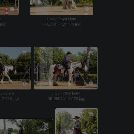
m
Llwyn Rhyn Liam
jpg)
(RR_250501_21170.jpg)
hyn Liam
Llwyn Rhyn Liam
_21176.jpg)
(RR_250501_21178.jpg)