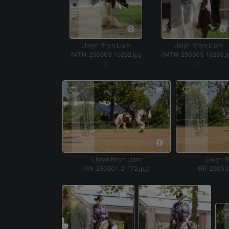
Llwyn Rhyn Liam
Llwyn Rhyn Liam
(MTH_250503_16262.jpg
(MTH_250503_16263.j
)
)
Llwyn Rhyn Liam
Llwyn R
(RR_250501_21172.jpg)
(RR_250501