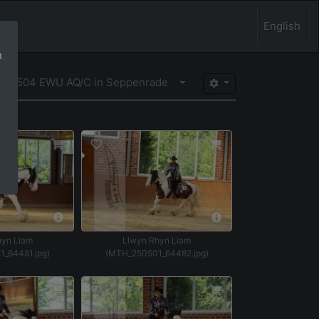
English
n
Menü aufklappen
250504 EWU AQ/C in Seppenrade
hyn Liam
Llwyn Rhyn Liam
_64481.jpg)
(MTH_250501_64482.jpg)