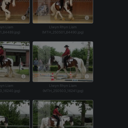
hyn Liam
Llwyn Rhyn Liam
_64489.jpg)
(MTH_250501_64490.jpg)
hyn Liam
Llwyn Rhyn Liam
_16240.jpg)
(MTH_250503_16241.jpg)