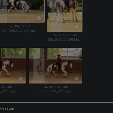
Llwyn Rhyn Liam
(RR_250502_22547.jpg)
Llwyn Rhyn Liam
(RR_250502_22558.jpg)
hyn Liam
Llwyn Rhyn Liam
_24018.jpg)
(RR_250503_24019.jpg)
pressum