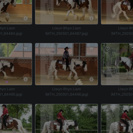
hyn Liam
Llwyn Rhyn Liam
Llwyn R
1_64484.jpg)
(MTH_250501_64487.jpg)
(MTH_250501
hyn Liam
Llwyn Rhyn Liam
Llwyn R
1_64495.jpg)
(MTH_250501_64496.jpg)
(MTH_250503