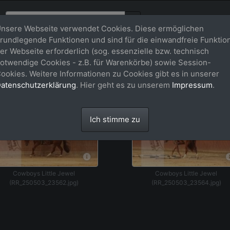
nsere Webseite verwendet Cookies. Diese ermöglichen
rundlegende Funktionen und sind für die einwandfreie Funktio
_Nr076
er Webseite erforderlich (sog. essenzielle bzw. technisch
otwendige Cookies - z.B. für Warenkörbe) sowie Session-
ookies. Weitere Informationen zu Cookies gibt es in unserer
atenschutzerklärung
. Hier geht es zu unserem
Impressum
.
Ich stimme zu
Cowboys Little Jewel
Cowboys Little Jewel
(RR_250503_23562.jpg)
(RR_250503_23564.jpg)