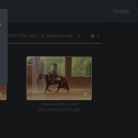
English
n
Menü aufklappen
250504 EWU AQ/C in Seppenrade
Cowboys Little Jewel
(RR_250503_23567.jpg)