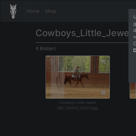
Home
Shop
U
g
Cowboys_Little_Jewel
d
n
C
4 Bild(er)
D
Cowboys Little Jewel
(RR_250503_23557.jpg)